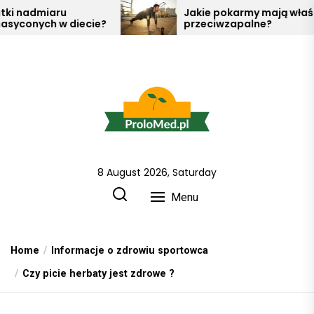
Skip
ru
Jakie pokarmy mają właściwości
w diecie?
przeciwzapalne?
to
the
content
8 August 2026, Saturday
Prolo Med wszystko o zdrowiu
i metodach jak o nie dbać !
Menu
Home
Informacje o zdrowiu sportowca
Czy picie herbaty jest zdrowe ?