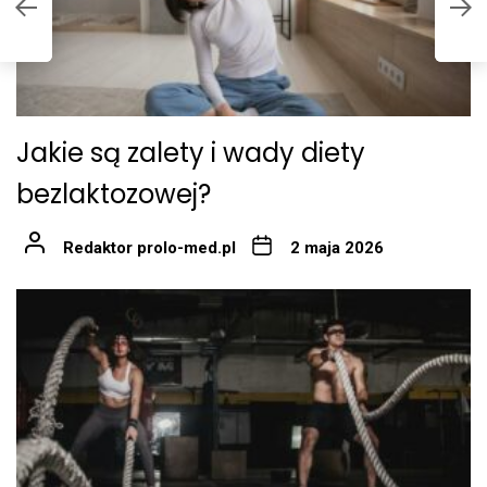
z
n
Jakie są zalety i wady diety
bezlaktozowej?
Redaktor prolo-med.pl
2 maja 2026