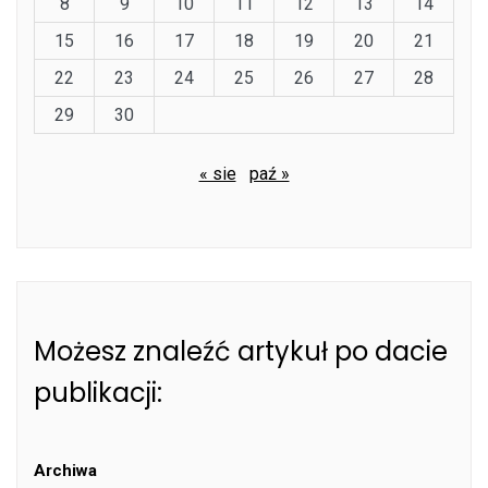
8
9
10
11
12
13
14
15
16
17
18
19
20
21
22
23
24
25
26
27
28
29
30
« sie
paź »
Możesz znaleźć artykuł po dacie
publikacji:
Archiwa