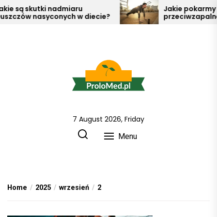
Skip
e są skutki nadmiaru
Jakie pokarmy ma
zczów nasyconych w diecie?
przeciwzapalne?
to
the
content
7 August 2026, Friday
Prolo Med wszystko o zdrowiu
i metodach jak o nie dbać !
Menu
Home
2025
wrzesień
2