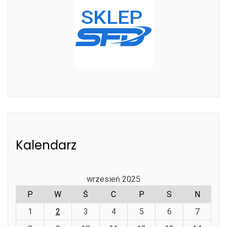
Kalendarz
wrzesień 2025
P
W
Ś
C
P
S
N
1
2
3
4
5
6
7