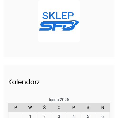
Kalendarz
lipiec 2025
P
W
Ś
C
P
S
N
1
2
3
4
5
6