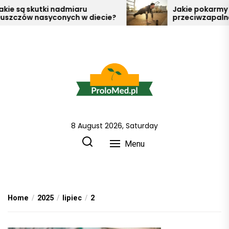
Skip
e są skutki nadmiaru
Jakie pokarmy ma
zczów nasyconych w diecie?
przeciwzapalne?
to
the
content
8 August 2026, Saturday
Prolo Med wszystko o zdrowiu
i metodach jak o nie dbać !
Menu
Home
2025
lipiec
2